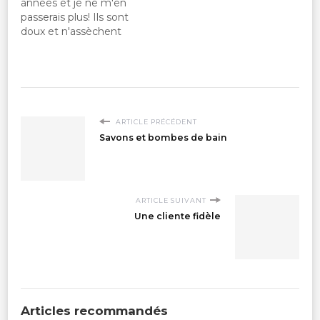
années et je ne m'en
premier! Et merci
passerais plus! Ils sont
infiniment pour
doux et n'assèchent
l'échantillon de savon
pas la peau.
Cèdre baumier. Il fera
assurément partie de…
ARTICLE PRÉCÉDENT
Savons et bombes de bain
ARTICLE SUIVANT
Une cliente fidèle
Articles recommandés