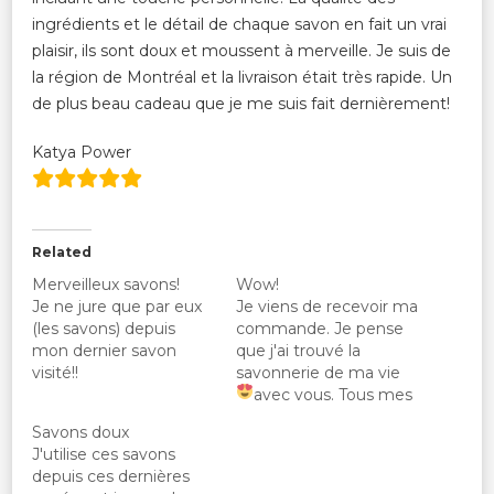
ingrédients et le détail de chaque savon en fait un vrai
plaisir, ils sont doux et moussent à merveille. Je suis de
la région de Montréal et la livraison était très rapide. Un
de plus beau cadeau que je me suis fait dernièrement!
Katya Power
Related
Merveilleux savons!
Wow!
Je ne jure que par eux
Je viens de recevoir ma
(les savons) depuis
commande. Je pense
mon dernier savon
que j'ai trouvé la
visité!!
savonnerie de ma vie
avec vous.
Tous mes
savons sentent
Savons doux
divinement bon, je vais
J'utilise ces savons
avoir du mal à choisir
depuis ces dernières
lequel utiliser en