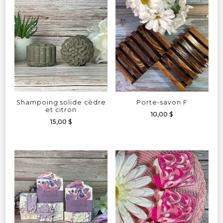
Shampoing solide cèdre
Porte-savon F
et citron
10,00
$
15,00
$
Ce
produit
a
plusieurs
variations.
Les
options
peuvent