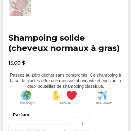
Shampoing solide
(cheveux normaux à gras)
15,00
$
Passez au zéro déchet sans compromis. Ce shampoing à
base de plantes offre une mousse abondante et équivaut à
deux bouteilles de shampoing classique.
ÉCOLOGIQUE
FAIT MAIN
IDÉAL VOYAGE
Parfum
quantité
de