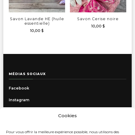
être
choisies
sur
Savon Lavande HE (huile
Savon Cerise noire
la
essentielle)
10,00
$
page
10,00
$
du
produit
MÉDIAS SOCIAUX
Facebook
Instagram
Cookies
INFORMATIONS
Pour vous offrir la meilleure expérience possible, nous utilisons des
Politique de confidentialité