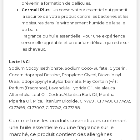
prévenir la formation de pellicules.
Germall Plus
: Un conservateur essentiel qui garantit
la sécurité de votre produit contre les bactéries et les
moisissures dans l’environnement humide de la salle
de bain.
Fragrance ou huile essentielle: Pour une expérience
sensorielle agréable et un parfum délicat qui reste sur
les cheveux.
Liste INCI
Sodium Cocoyl Isethionate, Sodium Coco-Sulfate, Glycerin,
Cocamidopropyl Betaine, Propylene Glycol, Diazolidinyl
Urea, Iodopropynyl Butylcarbamate. May Contain (+/-) :
Parfum (Fragrance), Lavandula Hybrida Oil, Melaleuca
Alternifolia Leaf Oil, Cedrus Atlantica Bark Oil, Mentha
Piperita Oil, Mica, Titanium Dioxide, CI 77891, CI 77491, CI 77492,
CI 77499, CI 77007, CI 77742, CI 77288.
Comme tous les produits cosmétiques contenant
une huile essentielle ou une fragrance sur le
marché, ce produit contient des allergènes