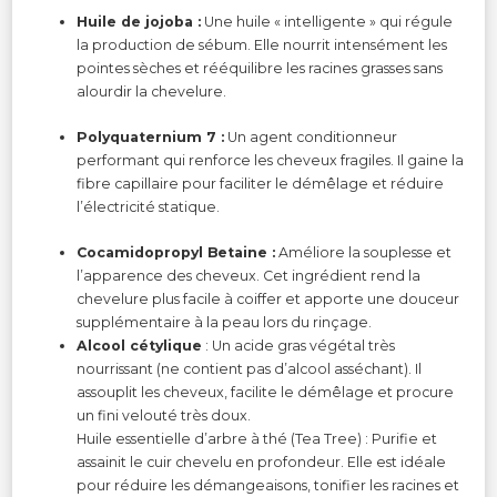
Huile de jojoba :
Une huile « intelligente » qui régule
la production de sébum. Elle nourrit intensément les
pointes sèches et rééquilibre les racines grasses sans
alourdir la chevelure.
Polyquaternium 7 :
Un agent conditionneur
performant qui renforce les cheveux fragiles. Il gaine la
fibre capillaire pour faciliter le démêlage et réduire
l’électricité statique.
Cocamidopropyl Betaine :
Améliore la souplesse et
l’apparence des cheveux. Cet ingrédient rend la
chevelure plus facile à coiffer et apporte une douceur
supplémentaire à la peau lors du rinçage.
Alcool cétylique
: Un acide gras végétal très
nourrissant (ne contient pas d’alcool asséchant). Il
assouplit les cheveux, facilite le démêlage et procure
un fini velouté très doux.
Huile essentielle d’arbre à thé (Tea Tree) : Purifie et
assainit le cuir chevelu en profondeur. Elle est idéale
pour réduire les démangeaisons, tonifier les racines et