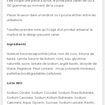
Il est coupé une pièce à la fois, le poids peut varier de 135 à
150 grammes au moment de la coupe.
Placer le savon dans un endroit où il pourra sécher entre les
utilisations.
*veuillez prendre note qu’il s’agit d’un produit artisanal; le
marbré et le design peuvent varier.
Ingrédients
Huiles et beurres saponifiés (olive, noix de coco, beurre de
karité, canola, beurre de kokum, ricin), eau, glycérine
naturelle, sucre, lactate de sodium, argile kaolin, dioxyde de
titane, fragrance. Peut contenir : micas (colorants minéraux),
paillettes biodégradables (cellulose).
Liste INCI
Sodium Olivate, Sodium Cocoate, Sodium Shea Butterate,
Sodium Canolate, Sodium Kokum Butterate, Sodium
Castorate, Aqua, Glycerin, Sucrose, Sodium Lactate, Kaolin,