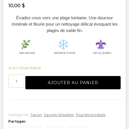
10,00
$
Évadez-vous vers une plage lointaine. Une douceur
minérale et fleurie pour un nettoyage délicat évoquant les
plages de sable fin.
100% NATUREL
SAPONIFIÉ À FROID
FAIT AU QUÉBEC
4 en inventaire
quantité
AJOUTER AU PANIER
de
Savon
sable
rose
Catégories:
Savon
,
Savons réguliers
,
Tous les produits
Partager