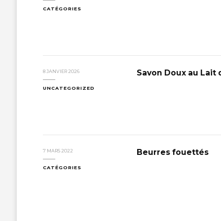
CATÉGORIES
Savon Doux au Lait 
8 JANVIER 2026
UNCATEGORIZED
Beurres fouettés
7 MARS 2022
CATÉGORIES