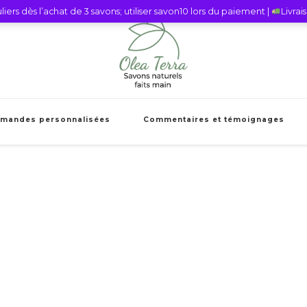
iers dès l’achat de 3 savons; utiliser savon10 lors du paiement |
Livra
Olea Terra Sav
Savons naturels faits mains et cie
mandes personnalisées
Commentaires et témoignages