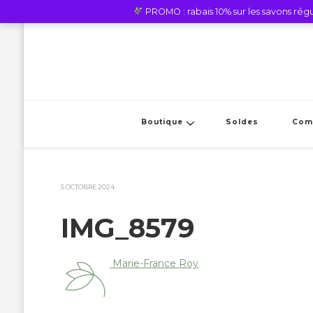
PROMO : rabais 10% sur les savons régul
Boutique
Soldes
Com
5 OCTOBRE 2024
IMG_8579
Marie-France Roy