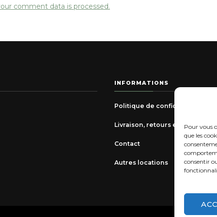
our comment data is processed.
INFORMATIONS
Politique de confidentialité
Livraison, retours et échanges
Pour vous of
que les cook
Contact
consentemen
comportement
consentir o
Autres locations
fonctionnali
AC