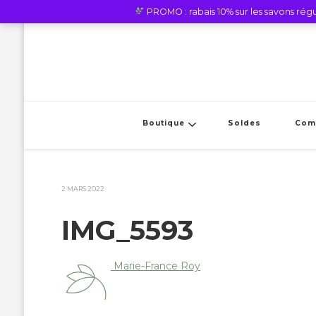
PROMO : rabais 10% sur les savons régul
Boutique
Soldes
Com
2 MARS 2022
IMG_5593
Marie-France Roy