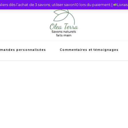
iers dès l’achat de 3 savons; utiliser savon10 lors du paiement |
Livra
Olea Terra Sav
Savons naturels faits mains et cie
mandes personnalisées
Commentaires et témoignages