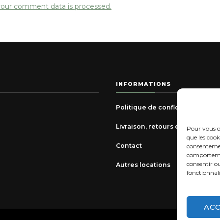
our comment data is processed.
INFORMATIONS
Politique de confidentialité
Livraison, retours et échanges
Pour vous of
que les cook
Contact
consentemen
comportement
consentir o
Autres locations
fonctionnali
AC