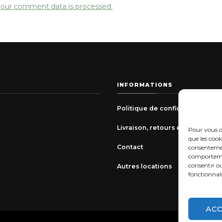
our comment data is processed.
INFORMATIONS
Politique de confidentialité
Livraison, retours et échanges
Pour vous of
que les cook
Contact
consentemen
comportement
consentir o
Autres locations
fonctionnali
AC