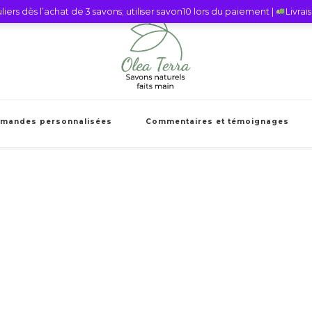
iers dès l’achat de 3 savons; utiliser savon10 lors du paiement |
Livra
Olea Terra Sav
Savons naturels faits mains et cie
mandes personnalisées
Commentaires et témoignages