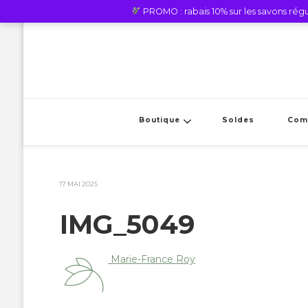
PROMO : rabais 10% sur les savons régul
Boutique
Soldes
Com
17 MAI 2025
IMG_5049
Marie-France Roy