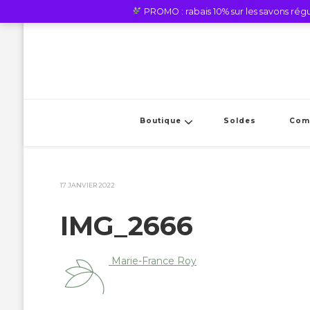
PROMO : rabais 10% sur les savons régul
Boutique
Soldes
Com
17 JANVIER 2022
IMG_2666
Marie-France Roy