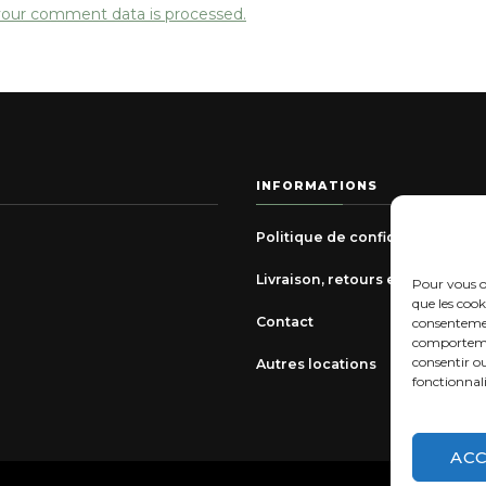
our comment data is processed.
INFORMATIONS
Politique de confidentialité
Livraison, retours et échanges
Pour vous of
que les cook
Contact
consentemen
comportement
consentir o
Autres locations
fonctionnali
AC