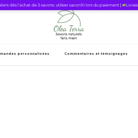
iers dès l’achat de 3 savons; utiliser savon10 lors du paiement |
Livra
Olea Terra Sav
Savons naturels faits mains et cie
mandes personnalisées
Commentaires et témoignages