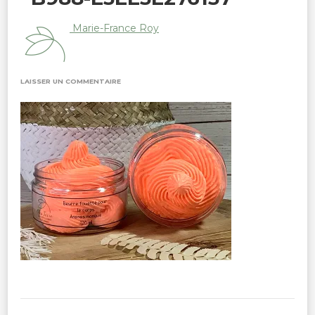
Marie-France Roy
SUR
LAISSER UN COMMENTAIRE
E358A740-
65C6-
4265-
B988-
E3EE3E276137