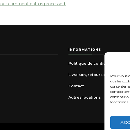
our comment data is processed.
INFORMATIONS
Politique de confidentialité
Livraison, retours et échanges
Pour vous of
que les cook
Contact
consentemen
comportement
consentir o
Autres locations
fonctionnali
AC