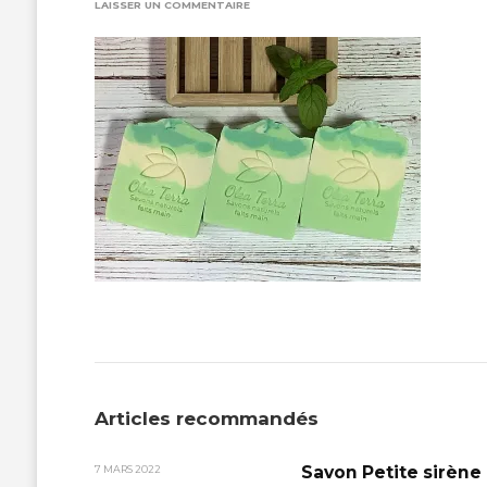
SUR
LAISSER UN COMMENTAIRE
DAD54FB2-
3CD9-
4F10-
9FF7-
AEEC51E831E8
Articles recommandés
Savon Petite sirène
7 MARS 2022