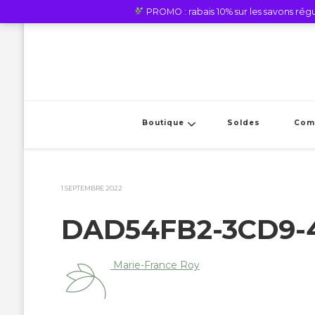
PROMO : rabais 10% sur les savons régul
Boutique
Soldes
Com
1 SEPTEMBRE 2022
DAD54FB2-3CD9-4
Marie-France Roy