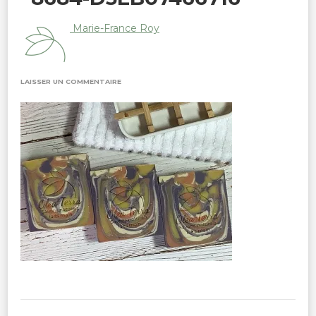
Marie-France Roy
SUR
LAISSER UN COMMENTAIRE
B45532DC-
7D9F-
4F36-
8684-
D3EB07466716