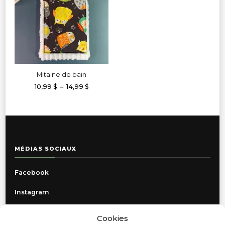
Mitaine de bain
Plage
10,99
$
–
14,99
$
de
Ce
prix :
produit
10,99 $
à
a
14,99 $
plusieurs
variations.
MÉDIAS SOCIAUX
Les
options
Facebook
peuvent
Instagram
être
choisies
Cookies
sur
INFORMATIONS