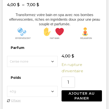
Plage
4,00
$
–
7,00
$
de
Transformez votre bain en spa avec nos bombes
prix :
effervescentes, riches en ingrédients doux pour une peau
4,00 $
souple et parfumée.
à
7,00 $
EFFERVESCENT
FAIT MAIN
RELAXATION
Parfum
4,00
$
En rupture
d'inventaire
Poids
quantité
de
Bombes
AJOUTER AU
de
PANIER
Effacer
bain