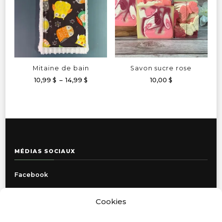
Mitaine de bain
Savon sucre rose
Plage
10,99
$
–
14,99
$
10,00
$
de
Ce
prix :
produit
10,99 $
à
a
14,99 $
plusieurs
variations.
MÉDIAS SOCIAUX
Les
options
Facebook
peuvent
être
Instagram
choisies
Cookies
sur