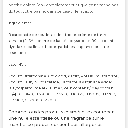
bombe colore l’eau complètement et que ça ne tache pas
du tout votre bain et dans ce cas-ci, le lavabo.
Ingrédients :
Bicarbonate de soude, acide citrique, crème de tartre,
lathanol(SLSA), beurre de karité, polysorbate 80, colorant
dye, lake, paillettes biodégradables, fragrance ou huile
essentielle.
Liste INCI :
Sodium Bicarbonate, Citric Acid, Kaolin, Potassium Bitartrate,
Sodium Lauryl Sulfoacetate, Hamamelis Virginiana Water,
Butyrospermum Parkii Butter, Peut contenir / May contain
(+/-) :
CI 19140, CI 42090, CI 45410, CI 16035, CI 15985, CI 17200,
CI 45100, CI 14700, CI 42053.
Comme tous les produits cosmétiques contenant
une huile essentielle ou une fragrance sur le
marché, ce produit contient des allergènes