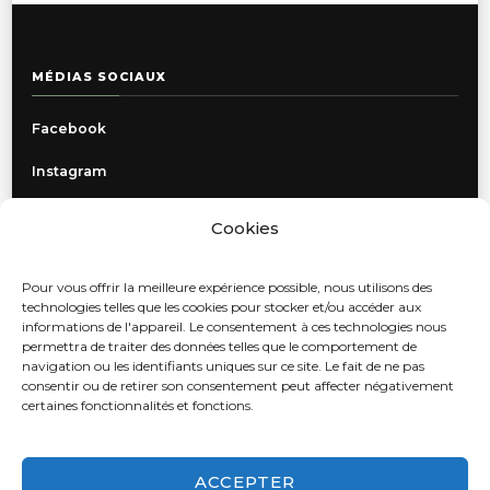
a
plusieurs
variations.
MÉDIAS SOCIAUX
Les
options
Facebook
peuvent
être
Instagram
choisies
sur
Cookies
la
INFORMATIONS
page
Pour vous offrir la meilleure expérience possible, nous utilisons des
du
Politique de confidentialité
technologies telles que les cookies pour stocker et/ou accéder aux
produit
informations de l'appareil. Le consentement à ces technologies nous
Livraison, retours et échanges
permettra de traiter des données telles que le comportement de
navigation ou les identifiants uniques sur ce site. Le fait de ne pas
Contact
consentir ou de retirer son consentement peut affecter négativement
certaines fonctionnalités et fonctions.
Autres locations
ACCEPTER