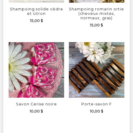
Shampoing solide cèdre
Shampoing romarin ortie
et citron
(cheveux mixtes,
normaux, gras)
15,00
$
15,00
$
Savon Cerise noire
Porte-savon F
10,00
$
10,00
$
Ce
produit