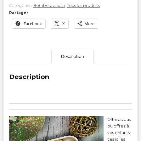
ensemble
Catégories:
Bombe de bain
,
Tous les produits
de
Partager
3
Facebook
X
More
Description
Description
Offrez-vous
ou offrez à
vos enfants
ces jolies