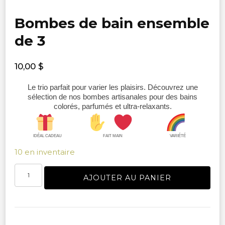
Bombes de bain ensemble
de 3
10,00
$
Le trio parfait pour varier les plaisirs. Découvrez une
sélection de nos bombes artisanales pour des bains
colorés, parfumés et ultra-relaxants.
IDÉAL CADEAU
FAIT MAIN
VARIÉTÉ
10 en inventaire
quantité
AJOUTER AU PANIER
de
Bombes
de
bain