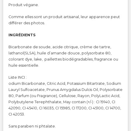
Produit végane.
Comme elles sont un produit artisanal, leur apparence peut
différer des photos.
INGRÉDIENTS
Bicarbonate de soude, acide citrique, crème de tartre,
lathanol(SLSA), huile d’amande douce, polysorbate 80,
colorant dye, lake, paillettes biodégradables, fragrance ou
huile essentielle.
Liste INCI :
odium Bicarbonate, Citric Acid, Potassium Bitartrate, Sodium
Lauryl Sulfoacetate, Prunus Amygdalus Dulcis Oil, Polysorbate
80, Parfum (ou Fragrance), Cellulose, Rayon, PolyLactic Acid,
Polybutylene Terephthalate, May contain (+/-) : CI 19140, CI
42090, CI 45410, CI 16035, CI 15985, CI 17200, CI 45100, CI 14700,
CI 42053.
Sans paraben ni phtalate.